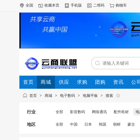
全国
收藏本页
手机版
二维码
购物车
首页
商城
供应
求购
团购
资讯
公
首页
>
商城
>
电子数码
>
电脑平板
>
搜索
行业
全部
影音数码
网络通讯
配件耗材
电
地区
全部
中国
日本
韩国
朝鲜
蒙古