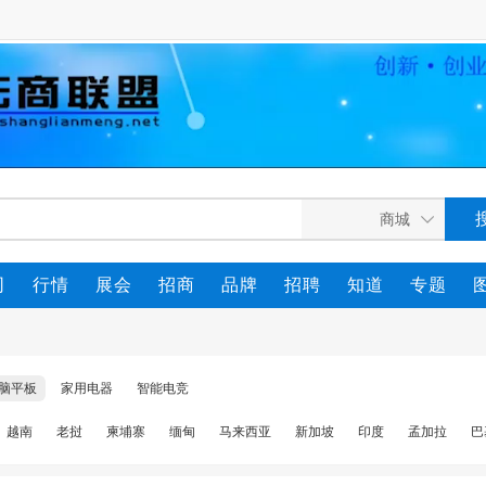
司
行情
展会
招商
品牌
招聘
知道
专题
脑平板
家用电器
智能电竞
越南
老挝
柬埔寨
缅甸
马来西亚
新加坡
印度
孟加拉
巴