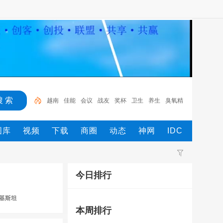
越南
佳能
会议
战友
奖杯
卫生
养生
臭氧精
油
臭氧
金
图库
视频
下载
商圈
动态
神网
IDC
今日排行
基斯坦
本周排行