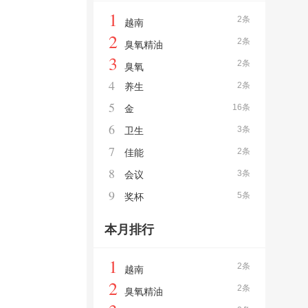
1
2条
越南
2
2条
臭氧精油
3
2条
臭氧
4
2条
养生
5
16条
金
6
3条
卫生
7
2条
佳能
8
3条
会议
9
5条
奖杯
本月排行
1
2条
越南
2
2条
臭氧精油