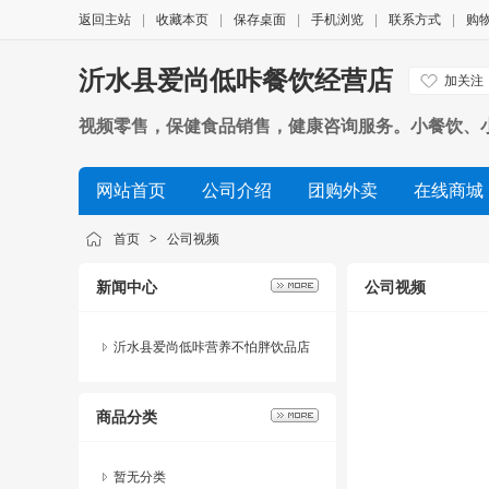
返回主站
|
收藏本页
|
保存桌面
|
手机浏览
|
联系方式
|
购
沂水县爱尚低咔餐饮经营店
加关注
视频零售，保健食品销售，健康咨询服务。小餐饮、
网站首页
公司介绍
团购外卖
在线商城
公司视频
展会信息
友情链接
联系方式
首页
>
公司视频
新闻中心
公司视频
沂水县爱尚低咔营养不怕胖饮品店
上线抖音团购了！
商品分类
暂无分类