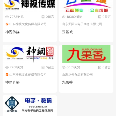
7273浏览
0留言
18380浏览
0留言
山东神视文化传媒有限公司
山东天际云电子商务有限公司
神视传媒
云基城
7268浏览
0留言
6055浏览
0留言
山东神视文化传媒有限公司
山东龙树食品有限公司
神网直播
九果香