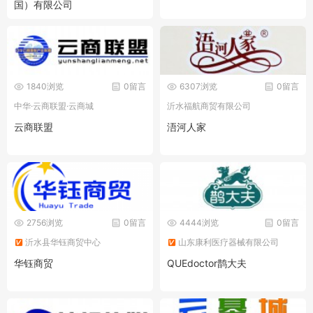
国）有限公司
1840浏览
0留言
6307浏览
0留言
中华·云商联盟·云商城
沂水福航商贸有限公司
云商联盟
浯河人家
2756浏览
0留言
4444浏览
0留言
沂水县华钰商贸中心
山东康利医疗器械有限公司
华钰商贸
QUEdoctor鹊大夫