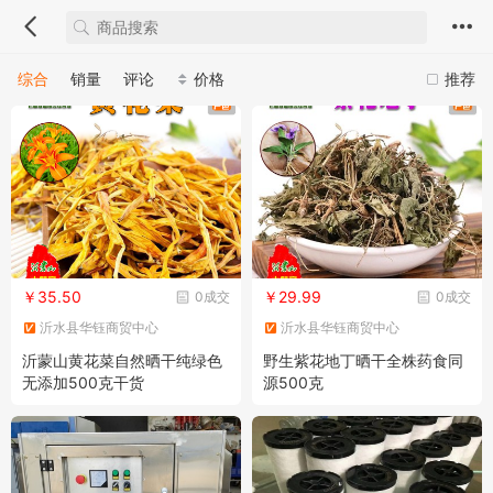
综合
销量
评论
价格
推荐
￥35.50
￥29.99
0成交
0成交
沂水县华钰商贸中心
沂水县华钰商贸中心
沂蒙山黄花菜自然晒干纯绿色
野生紫花地丁晒干全株药食同
无添加500克干货
源500克