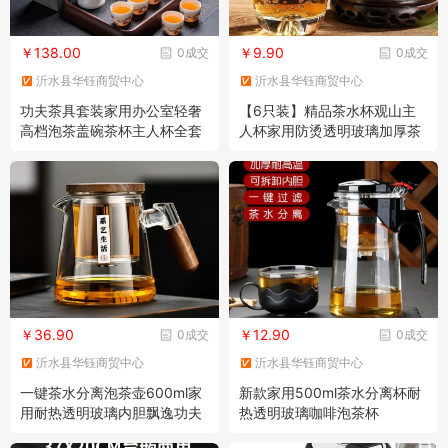
￥138.00
￥9.90
0成交
0成交
沂水县华钰商贸中心
沂水县华钰商贸中心
功夫茶具套装家用办公室轻奢
【6只装】精品茶水杯观山主
高档泡茶盖碗茶杯主人杯全套
人杯家用防烫透明玻璃加厚茶
茶盘
杯酒杯
￥36.90
￥12.90
0成交
0成交
沂水县华钰商贸中心
沂水县华钰商贸中心
一键茶水分离泡茶壶600ml家
新款家用500ml茶水分离杯耐
用耐热透明玻璃内胆飘逸功夫
热透明玻璃咖啡泡茶杯
茶具泡茶杯新款