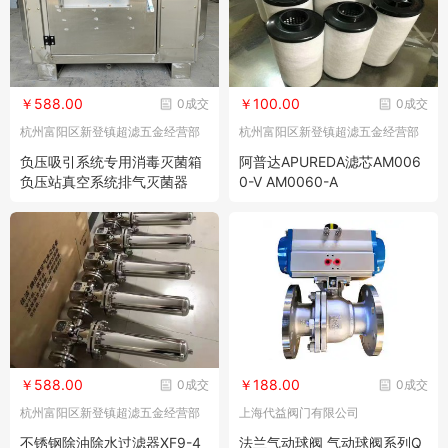
￥588.00
￥100.00
0成交
0成交
杭州富阳区新登镇超滤五金经营部
杭州富阳区新登镇超滤五金经营部
负压吸引系统专用消毒灭菌箱
阿普达APUREDA滤芯AM006
负压站真空系统排气灭菌器
0-V AM0060-A
￥588.00
￥188.00
0成交
0成交
杭州富阳区新登镇超滤五金经营部
上海代益阀门有限公司
不锈钢除油除水过滤器XF9-4
法兰气动球阀 气动球阀系列Q