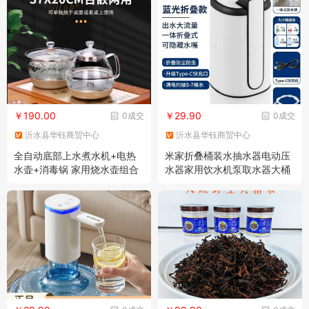
￥190.00
￥29.90
0成交
0成交
沂水县华钰商贸中心
沂水县华钰商贸中心
全自动底部上水煮水机+电热
米家折叠桶装水抽水器电动压
水壶+消毒锅 家用烧水壶组合
水器家用饮水机泵取水器大桶
套装
水自动上水器