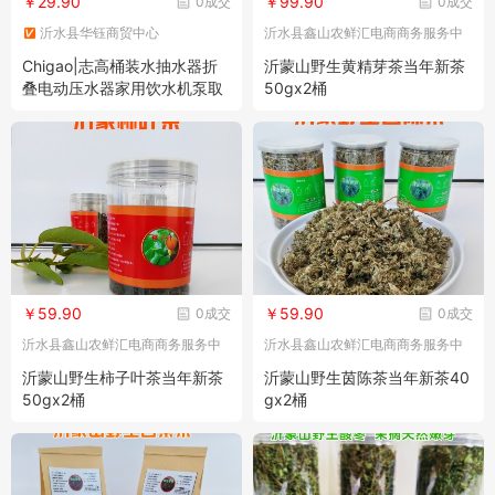
￥29.90
￥99.90
0成交
0成交
沂水县华钰商贸中心
沂水县鑫山农鲜汇电商商务服务中
心
Chigao|志高桶装水抽水器折
沂蒙山野生黄精芽茶当年新茶
叠电动压水器家用饮水机泵取
50gx2桶
水器大桶水自动上水器
￥59.90
￥59.90
0成交
0成交
沂水县鑫山农鲜汇电商商务服务中
沂水县鑫山农鲜汇电商商务服务中
心
心
沂蒙山野生柿子叶茶当年新茶
沂蒙山野生茵陈茶当年新茶40
50gx2桶
gx2桶