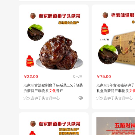
22.00
75.00
0已售
￥
￥
老家味古法秘制狮子头咸菜1.5斤散装
老家味3年古法秘制狮子头
沂蒙特产非物质
文化
遗产
礼盒沂蒙特产非物质
文
沂水县狮子头食品中心
沂水县狮子头食品中心