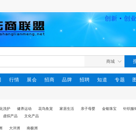
司
行情
展会
招商
品牌
招聘
知道
专题
化洗护
健养运动
花鸟鱼宠
家居生活
亲子母婴
金银珠宝
针织服
虚拟产品
文化产品
洲
大洋洲
南极洲