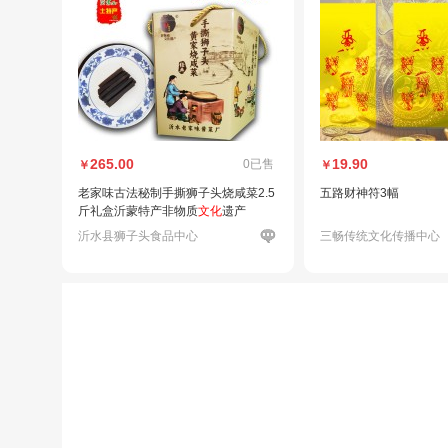
265.00
19.90
0已售
￥
￥
老家味古法秘制手撕狮子头烧咸菜2.5
五路财神符3幅
斤礼盒沂蒙特产非物质
文化
遗产
沂水县狮子头食品中心
三畅传统文化传播中心