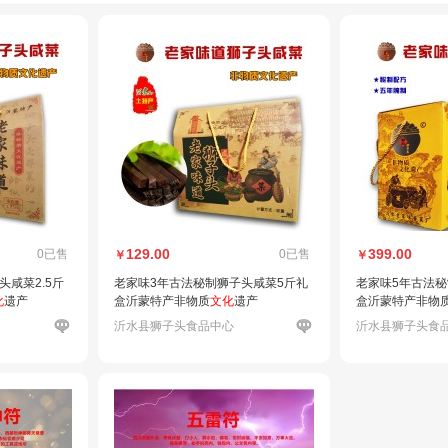
129.00
399.00
0已售
0已售
￥
￥
咸菜2.5斤
老家味3年古法秘制狮子头咸菜5斤礼
老家味5年古法秘
化
遗产
盒沂蒙特产非物质
文化
遗产
盒沂蒙特产非物
沂水县狮子头食品中心
沂水县狮子头食