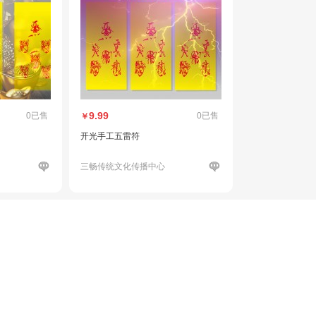
9.99
0已售
0已售
￥
开光手工五雷符
三畅传统文化传播中心