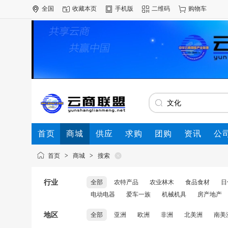
全国
收藏本页
手机版
二维码
购物车
首页
商城
供应
求购
团购
资讯
公
首页
>
商城
>
搜索
行业
全部
农特产品
农业林木
食品食材
日
电动电器
爱车一族
机械机具
房产地产
地区
全部
亚洲
欧洲
非洲
北美洲
南美