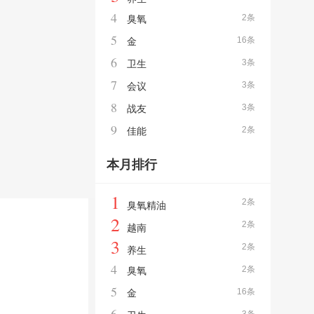
4
2条
臭氧
5
16条
金
6
3条
卫生
7
3条
会议
8
3条
战友
9
2条
佳能
本月排行
1
2条
臭氧精油
2
2条
越南
3
2条
养生
4
2条
臭氧
5
16条
金