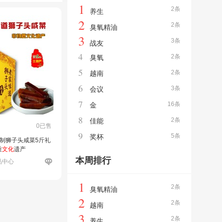
1
2条
养生
2
2条
臭氧精油
3
3条
战友
4
2条
臭氧
5
2条
越南
6
3条
会议
7
16条
金
8
2条
佳能
0已售
9
5条
奖杯
制狮子头咸菜5斤礼
质
文化
遗产
本周排行
品中心
1
2条
臭氧精油
2
2条
越南
3
2条
养生