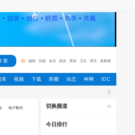
越南
佳能
会议
战友
奖杯
卫生
养生
臭氧精
油
臭氧
金
图库
视频
下载
商圈
动态
神网
IDC
切换频道
饰
电子数码
今日排行