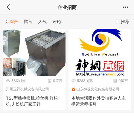
企业招商
综合
留言
人气
评论
推荐
830浏览
0留言
5283浏览
0留言
郑州玉祥机械设备有限公司
山东神视文化传媒有限公司
TSJ型熟挑松机,拉丝机,打松
本地生活团购外卖拍客达人主
机,肉松机厂家玉祥
播运营师招募